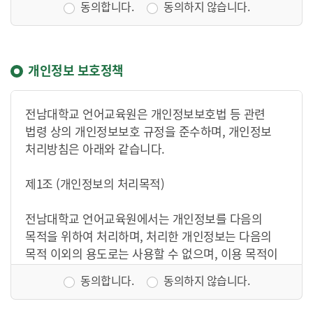
동의합니다.
동의하지 않습니다.
회원으로 가입한 이용자에게만 적용된다.
4) 이 약관에 명시되지 않는 사항들에 있어서는 정부가
제정한 관계법령 또는 상관례에 따라 적용된다.
5) 당사는 약관규제에 관한 법률, 전자거래 기본법,
개인정보 보호정책
소비자보호법 등 관련법을 위배하지 않는 범위에서 이
약관을 변경할 수 있다.
전남대학교 언어교육원은 개인정보보호법 등 관련
법령 상의 개인정보보호 규정을 준수하며, 개인정보
처리방침은 아래와 같습니다.
제 2 장 의무
제1조 (개인정보의 처리목적)
제 1 조 회사의 의무
전남대학교 언어교육원에서는 개인정보를 다음의
1) 당사는 본 약관 및 관계법령에 따라 특별한 사정이
목적을 위하여 처리하며, 처리한 개인정보는 다음의
없는 한 회원이 신청한 서비스 제공 개시일에
목적 이외의 용도로는 사용할 수 없으며, 이용 목적이
지속적으로 서비스를 이용할 수 있도록 해야한다.
변경될 경우에는 사전 동의를 구할 예정입니다.
2) 본 서비스는 1년 365일 운영됨을 원칙으로 하되
동의합니다.
동의하지 않습니다.
1. 강좌운영
서비스 개선을 위한 개정 및 하드웨어의 교체 등을
2. 직원인사관리
위해 일시 중지될 경우는 당사 홈페이지에 중지됨을