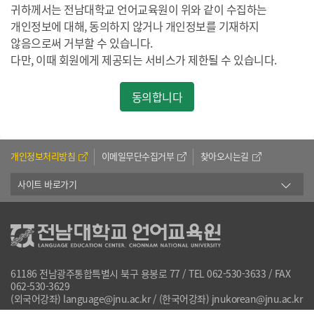
귀하께서는 전남대학교 언어교육원이 위와 같이 수집하는
3. 급여
사전에 회원에게 통지하여야 합다. 단 천재지변이나
개인정보에 대해, 동의하지 않거나 개인정보를 기재하지
불의의 사고시에는 사후 관련내용을 당사홈페이지를
않음으로써 거부할 수 있습니다.
제2조 (처리하는 개인정보의 항목)
통해 회원에게 통보한다.
다만, 이때 회원에게 제공되는 서비스가 제한될 수 있습니다.
3) 당사는 이 약관에서 정한 바에 따라 계속적,
1. 이름
안정적으로 서비스를 제공할 의무가 있다.
동의합니다
2. 아이디 ( 일반회원의 경우 )
4) 당사는 회원의 신상정보를 회원의 동의 없이 제
3. 비밀번호 ( 일반회원의 경우 )
3자에게 누설, 배포하지 않는다. 단 회원이 관리
4. 생년월일
부주의로 누설될 경우에 당사는 책임지지 않는다.
5. 성별
5) 당사는 회원의 개인신상정보가 틀리거나 본 약관을
개인정보처리방침
이메일무단수집거부
찾아오시는길
6. 휴대 전화번호
준수하지 않을 경우 회원 자격을 박탈할 수 있다.
7. 이메일
사이트 바로가기
6) 당사는 회원의 개인신상정보를 본래의 목적인 광고
8. 계좌정보
및 마케팅 촉진을 위해 제공할 수 있음을 회원에게
통지하여야 하고 규정된 이외의 의도 및 목적으로
제3조 (개인정보의 처리 및 보유 기간)
개인신상정보를 이용하여서는 안되며 해당될 경우
관계법령에 의해 고소/처벌될 수 있다. 단, 전기통신
전남대학교 언어교육원에서 처리하는 개인정보는 수집
61186 전남광주통합특별시 북구 용봉로 77 / TEL 062-530-3633 / FAX
관련법령 등의 관계법령에 의해 국가로부터의 요구가
062-530-3629
·이용 목적으로 명시한 범위 내에서 처리하며,
있을 경우 해당 정보는 제공될 수 있다.
(외국어강좌) language@jnu.ac.kr / (한국어강좌) jnukorean@jnu.ac.kr
개인정보보호법 및 관련 법령에서 정하는 보유기간을