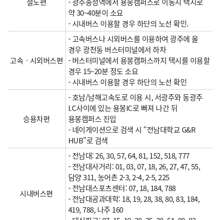
철도편
- 광주송정역에서 용봉캠퍼스로 이동시 택시로
약 30~40분이 소요
- 시내버스 이용할 경우 하단의 노선 확인.
- 고속버스나 시외버스를 이용하여 광주에 올
경우 광천동 버스터미널에서 하차
고속ㆍ시외버스편
- 버스터미널에서 용봉캠퍼스까지 택시를 이용할
경우 15~20분 정도 소요
- 시내버스 이용할 경우 하단의 노선 확인
- 호남/남해고속도로 이용 시, 서광주와 동광주
I.C사이에 있는 용봉IC로 빠져 나간 뒤
승용차편
용봉캠퍼스 진입
- 네이게이션으로 검색 시 “전남대학교 G&R
HUB”로 검색
- 전남대: 26, 30, 57, 64, 81, 152, 518, 777
- 전남대사거리: 01, 03, 07, 18, 26, 27, 47, 55,
담양 311, 농어촌 2-3, 2-4, 2-5, 225
- 전남대스포츠센터: 07, 18, 184, 788
시내버스편
- 전남대공과대학: 18, 19, 28, 38, 80, 83, 184,
419, 788, 나주 160