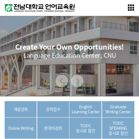
Create Your Own Opportunities!
Language Education Center, CNU
English
Graduate
개설강좌
강좌접수
Learning Center
Writing Center
TOEIC
TOEIC
Online Writing
한국어강좌
SPEAKING
응시료 할인
응시료 할인