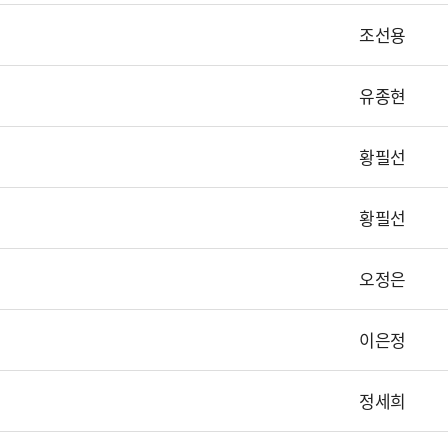
조선용
유종현
황필선
황필선
오정은
이은정
정세희