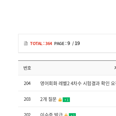
9
19
TOTAL : 364
PAGE :
/
번호
204
영어회화 레벨2 4차수 시험결과 확인 요
203
2개 질문
+ 1
202
이수증 발급
+ 1