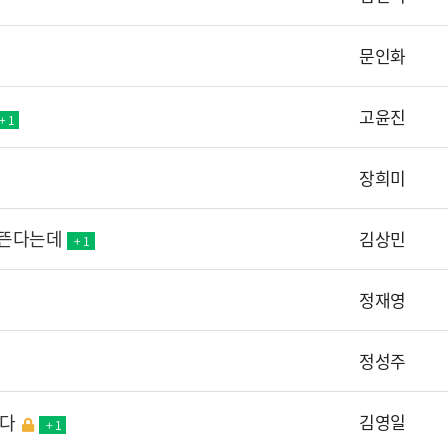
문인화
고윤진
+ 1
장희미
 뜬다는데
김상민
+ 1
정재영
정성주
니다
김영일
+ 1