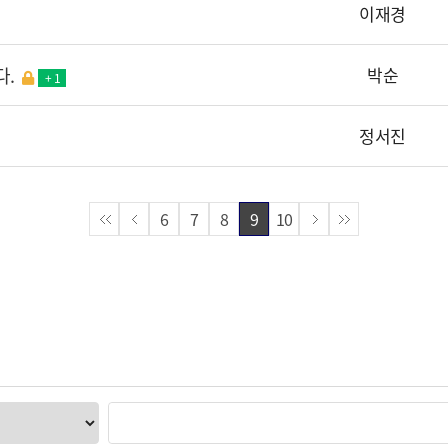
이재경
다.
박순
+ 1
정서진
6
7
8
9
10