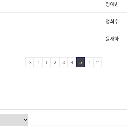
정예빈
정희수
윤새하
1
2
3
4
5