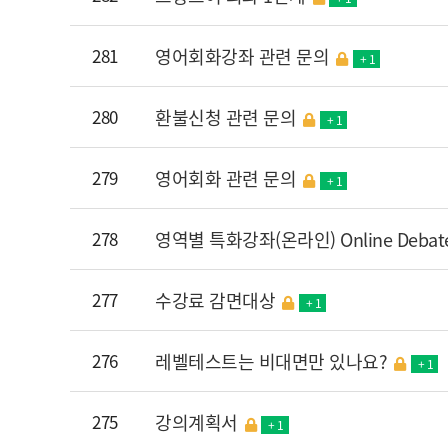
281
영어회화강좌 관련 문의
+ 1
280
환불신청 관련 문의
+ 1
279
영어회화 관련 문의
+ 1
278
영역별 특화강좌(온라인) Online Debate 
277
수강료 감면대상
+ 1
276
레벨테스트는 비대면만 있나요?
+ 1
275
강의계획서
+ 1