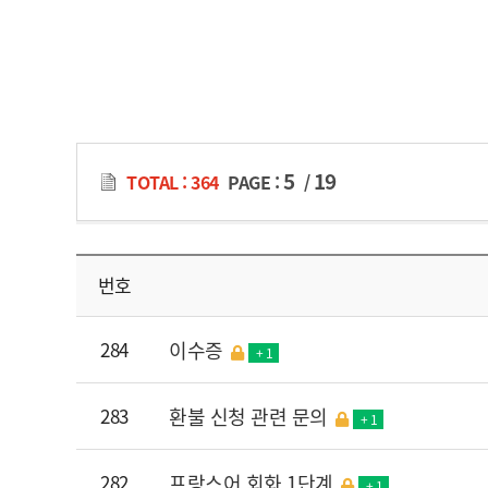
5
19
TOTAL : 364
PAGE :
/
번호
284
이수증
+ 1
283
환불 신청 관련 문의
+ 1
282
프랑스어 회화 1단계
+ 1