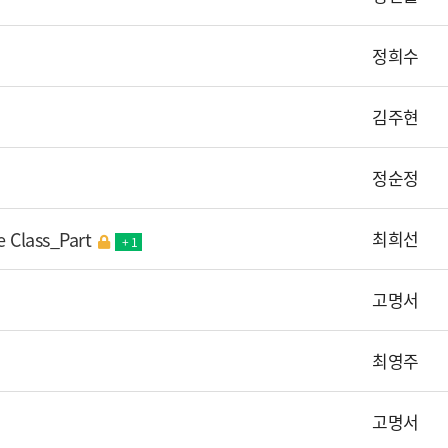
정희수
김주현
정순정
Class_Part
최희선
+ 1
고명서
최영주
고명서