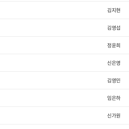
김지현
김영섭
정윤희
신은영
김영민
임은하
신가원