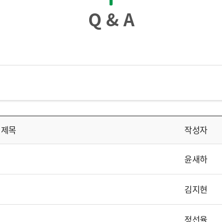
Q & A
제목
작성자
윤새하
김지현
정선율