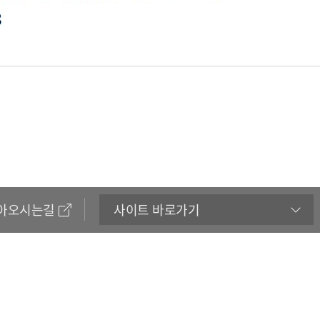
아오시는길
사이트 바로가기
86 전남광주통합특별시 북구 용봉로 77 / TEL 062-530-3633 / FAX 
어강좌) language@jnu.ac.kr / (한국어강좌) jnukorean@jnu.a
right 2022 by Language Education Center. All Rights Reserved.